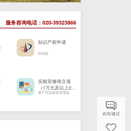
服务咨询电话：020-39323866
知识产权申请
请
科技处
立
实验室修缮立项
（1万元及以上20
资产与实验室管理处
万元以下）
咨询/建议