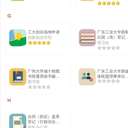
G
工大创谷场地申请
广东工业大学因
出国（境）登记
创新创业学院
案人员申请表
保卫处
广州大学城十校图
广东工业大学新
书馆通用借书服务
体联盟理事单位
申请
请
图书馆
H
合同（协议）盖章
登记（行政综合
类）
校长办公室