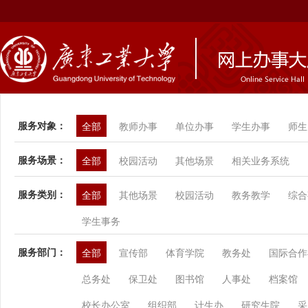
服务对象：
全部
教师办事
单位办事
学生办事
师生
服务场景：
全部
校园活动
其他场景
相关业务系统
服务类别：
全部
其他场景
校园活动
教务教学
综合
学生事务
服务部门：
全部
宣传部
体育学院
教务处
国际合作
总务处
保卫处
图书馆
人事处
档案馆
校长办公室
组织部
计生办
研究生院
采