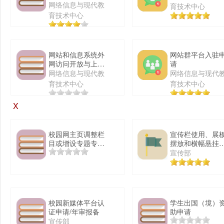
网络信息与现代教
育技术中心
育技术中心
网站和信息系统外
网站群平台入驻
网访问开放与上线
请
检测申请
网络信息与现代教
网络信息与现代
育技术中心
育技术中心
X
校园网主页调整栏
宣传栏使用、展
目或增设专题专栏
摆放和横幅悬挂
申请表
请审批
宣传部
校园新媒体平台认
学生出国（境）
证申请/年审报备
助申请
宣传部